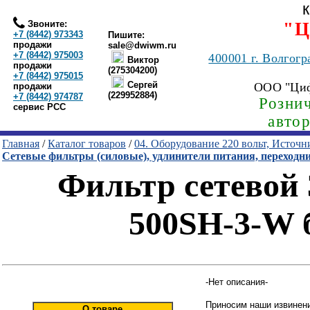
Звоните:
"Ц
+7 (8442) 973343
Пишите:
продажи
sale@dwiwm.ru
+7 (8442) 975003
400001
г. Волгогр
Виктор
продажи
(275304200)
+7 (8442) 975015
Сергей
ООО "Ци
продажи
(229952884)
+7 (8442) 974787
Рознич
сервис РСС
авто
Главная
/
Каталог товаров
/
04. Оборудование 220 вольт, Источ
Сетевые фильтры (силовые), удлинители питания, переходн
Фильтр сетевой 3
500SH-3-W 
-Нет описания-
Приносим наши извинени
О товаре