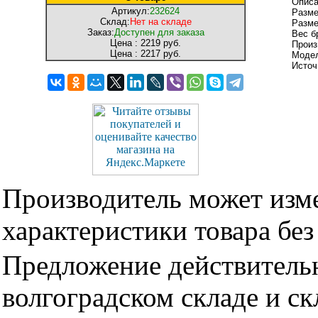
Описа
Артикул:
232624
Разме
Склад:
Нет на складе
Разме
Заказ:
Доступен для заказа
Вес б
Цена :
2219 руб.
Произ
Цена :
2217 руб.
Модел
Источ
Производитель может изме
характеристики товара бе
Предложение действительн
волгоградском складе и с