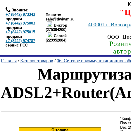
Звоните:
"Ц
+7 (8442) 973343
Пишите:
продажи
sale@dwiwm.ru
+7 (8442) 975003
400001
г. Волгогр
Виктор
продажи
(275304200)
+7 (8442) 975015
Сергей
ООО "Ци
продажи
(229952884)
+7 (8442) 974787
Рознич
сервис РСС
авто
Главная
/
Каталог товаров
/
06. Сетевое и коммуникационное об
Маршрутизат
ADSL2+Router(An
"Конф
Памят
Вес 1
О товаре