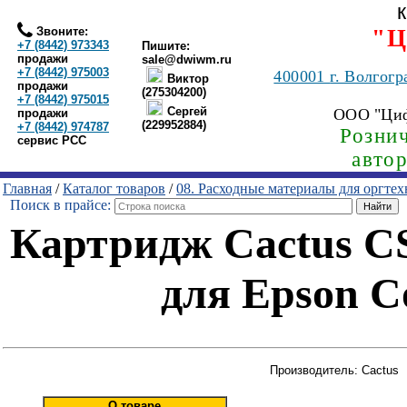
Звоните:
"Ц
+7 (8442) 973343
Пишите:
продажи
sale@dwiwm.ru
+7 (8442) 975003
400001
г. Волгогр
Виктор
продажи
(275304200)
+7 (8442) 975015
Сергей
ООО "Ци
продажи
(229952884)
+7 (8442) 974787
Рознич
сервис РСС
авто
Главная
/
Каталог товаров
/
08. Расходные материалы для оргте
Поиск в прайсе:
Картридж Cactus C
для Epson C
Производитель: Cactus
О товаре