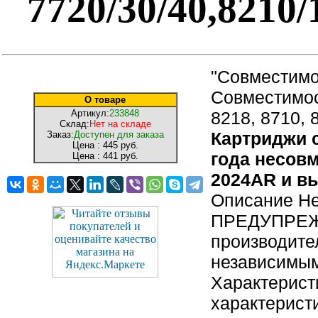
7720/30/40,8210/
"Совместимо
Совместимост
О товаре
Артикул:
233848
8218, 8710, 
Склад:
Нет на складе
Картриджи с
Заказ:
Доступен для заказа
Цена :
445 руб.
года несов
Цена :
441 руб.
2024AR и в
Описание Не
ПРЕДУПРЕЖД
производите
независимым
Характерист
характерист