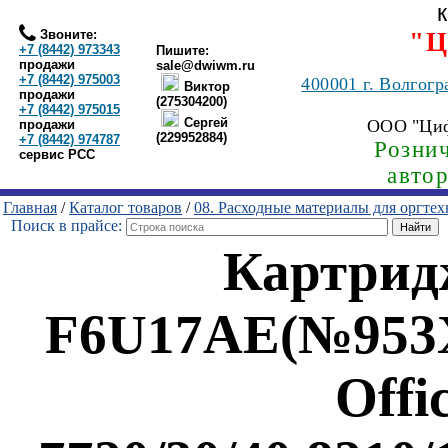
Звоните:
"Ц
+7 (8442) 973343
Пишите:
продажи
sale@dwiwm.ru
+7 (8442) 975003
400001
г. Волгогр
Виктор
продажи
(275304200)
+7 (8442) 975015
Сергей
ООО "Ци
продажи
(229952884)
+7 (8442) 974787
Рознич
сервис РСС
авто
Главная
/
Каталог товаров
/
08. Расходные материалы для оргте
Поиск в прайсе:
Картридж
F6U17AE(№953X
Offi