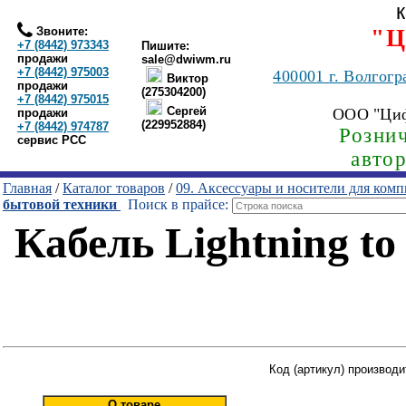
Звоните:
"Ц
+7 (8442) 973343
Пишите:
продажи
sale@dwiwm.ru
+7 (8442) 975003
400001
г. Волгогр
Виктор
продажи
(275304200)
+7 (8442) 975015
Сергей
ООО "Ци
продажи
(229952884)
+7 (8442) 974787
Рознич
сервис РСС
авто
Главная
/
Каталог товаров
/
09. Аксессуары и носители для ком
бытовой техники
Поиск в прайсе:
Кабель Lightning to
Код (артикул) производи
О товаре