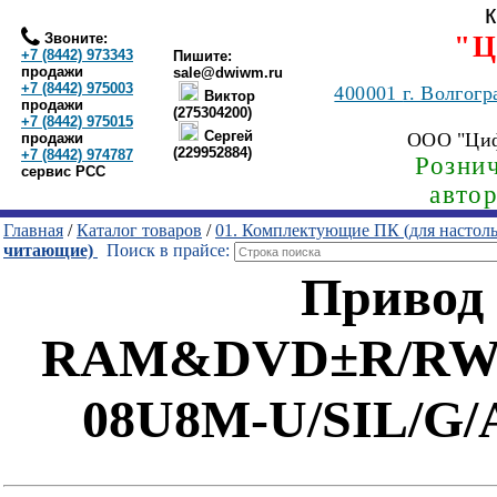
Звоните:
"Ц
+7 (8442) 973343
Пишите:
продажи
sale@dwiwm.ru
+7 (8442) 975003
400001
г. Волгогр
Виктор
продажи
(275304200)
+7 (8442) 975015
Сергей
ООО "Ци
продажи
(229952884)
+7 (8442) 974787
Рознич
сервис РСС
авто
Главная
/
Каталог товаров
/
01. Комплектующие ПК (для настол
читающие)
Поиск в прайсе:
Привод
RAM&DVD±R/RW
08U8M-U/SIL/G/A