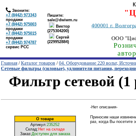
Звоните:
"Ц
+7 (8442) 973343
Пишите:
продажи
sale@dwiwm.ru
+7 (8442) 975003
400001
г. Волгогр
Виктор
продажи
(275304200)
+7 (8442) 975015
Сергей
ООО "Ци
продажи
(229952884)
+7 (8442) 974787
Рознич
сервис РСС
авто
Главная
/
Каталог товаров
/
04. Оборудование 220 вольт, Источ
Сетевые фильтры (силовые), удлинители питания, переходн
Фильтр сетевой (1
-Нет описания-
Приносим наши извинени
О товаре
раз, когда Вы посетите э
Артикул:
235252
Склад:
Нет на складе
Заказ:
Доступен для заказа