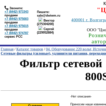
Звоните:
"Ц
+7 (8442) 973343
Пишите:
продажи
sale@dwiwm.ru
+7 (8442) 975003
400001
г. Волгогр
Виктор
продажи
(275304200)
+7 (8442) 975015
Сергей
ООО "Ци
продажи
(229952884)
+7 (8442) 974787
Рознич
сервис РСС
авто
Главная
/
Каталог товаров
/
04. Оборудование 220 вольт, Источ
Сетевые фильтры (силовые), удлинители питания, переходн
Фильтр сетевой 1
800
-Нет описания-
Приносим наши извинени
О товаре