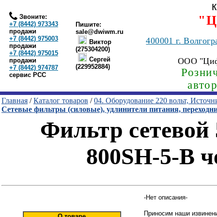
Звоните:
"Ц
+7 (8442) 973343
Пишите:
продажи
sale@dwiwm.ru
+7 (8442) 975003
400001
г. Волгогр
Виктор
продажи
(275304200)
+7 (8442) 975015
Сергей
ООО "Ци
продажи
(229952884)
+7 (8442) 974787
Рознич
сервис РСС
авто
Главная
/
Каталог товаров
/
04. Оборудование 220 вольт, Источ
Сетевые фильтры (силовые), удлинители питания, переходн
Фильтр сетевой 5
800SH-5-B ч
-Нет описания-
Приносим наши извинени
О товаре