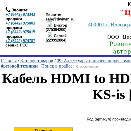
Звоните:
"Ц
+7 (8442) 973343
Пишите:
продажи
sale@dwiwm.ru
+7 (8442) 975003
400001
г. Волгогр
Виктор
продажи
(275304200)
+7 (8442) 975015
Сергей
ООО "Ци
продажи
(229952884)
+7 (8442) 974787
Рознич
сервис РСС
авто
Главная
/
Каталог товаров
/
09. Аксессуары и носители для ком
бытовой техники
Поиск в прайсе:
Кабель HDMI to HDM
KS-is 
Код (артикул) производи
О товаре