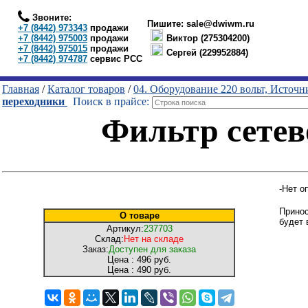
Звоните:
Пишите:
sale@dwiwm.ru
+7 (8442) 973343
продажи
+7 (8442) 975003
продажи
Виктор (275304200)
+7 (8442) 975015
продажи
Сергей (229952884)
+7 (8442) 974787
сервис РСС
Главная
/
Каталог товаров
/
04. Оборудование 220 вольт, Источ
переходники
Поиск в прайсе:
Фильтр сетево
-Нет о
Принос
О товаре
будет 
Артикул:
237703
Склад:
Нет на складе
Заказ:
Доступен для заказа
Цена :
496 руб.
Цена :
490 руб.