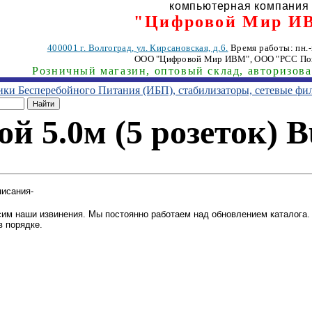
компьютерная компания
"Цифровой Мир И
400001
г. Волгоград
,
ул. Кирсановская, д.6.
Время работы: пн.-п
ООО "Цифровой Мир ИВМ"
, ООО "РСС По
Розничный магазин, оптовый склад, авторизов
ники Бесперебойного Питания (ИБП), стабилизаторы, сетевые фи
й 5.0м (5 розеток) 
писания-
им наши извинения. Мы постоянно работаем над обновлением каталога. 
в порядке.