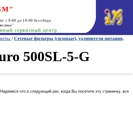
ВМ"
т. с 9-00 до 18-00 без обеда
волжье"
анный сервисный центр
льтры
/
Сетевые фильтры (силовые), удлинители питания,
Buro 500SL-5-G
Надеемся что в следующий раз, когда Вы посетите эту страничку, все