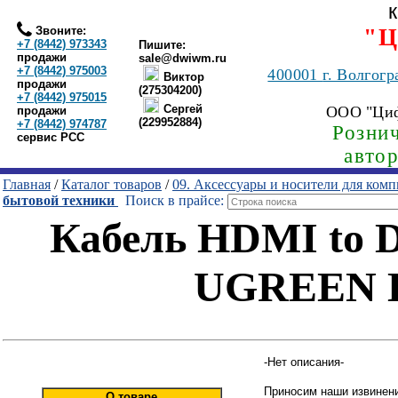
Звоните:
"Ц
+7 (8442) 973343
Пишите:
продажи
sale@dwiwm.ru
+7 (8442) 975003
400001
г. Волгогр
Виктор
продажи
(275304200)
+7 (8442) 975015
Сергей
ООО "Ци
продажи
(229952884)
+7 (8442) 974787
Рознич
сервис РСС
авто
Главная
/
Каталог товаров
/
09. Аксессуары и носители для ком
бытовой техники
Поиск в прайсе:
Кабель HDMI to D
UGREEN H
-Нет описания-
Приносим наши извинени
О товаре