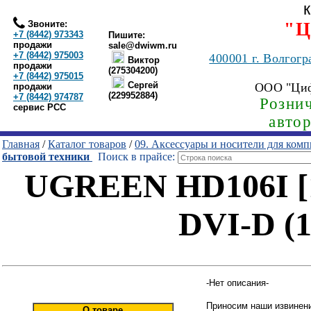
Звоните:
"Ц
+7 (8442) 973343
Пишите:
продажи
sale@dwiwm.ru
+7 (8442) 975003
400001
г. Волгогр
Виктор
продажи
(275304200)
+7 (8442) 975015
Сергей
ООО "Ци
продажи
(229952884)
+7 (8442) 974787
Рознич
сервис РСС
авто
Главная
/
Каталог товаров
/
09. Аксессуары и носители для ком
бытовой техники
Поиск в прайсе:
UGREEN HD106I [1
DVI-D (
-Нет описания-
Приносим наши извинени
О товаре