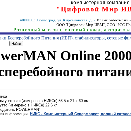
компьютерная компания
"Цифровой Мир И
400001
г. Волгоград
,
ул. Кирсановская, д.6.
Время работы: пн.-п
ООО "Цифровой Мир ИВМ"
, ООО "РСС По
Розничный магазин, оптовый склад, авторизов
ники Бесперебойного Питания (ИБП), стабилизаторы, сетевые фи
owerMAN Online 2000
сперебойного питан
тика
ы упаковки (измерено в НИКСе) 56.5 x 21 x 60 см
утто (измерено в НИКСе) 22.6 кг
водитель POWERMAN"
ник информации:
НИКС - Компьютерный Cупермаркет, полный каталог