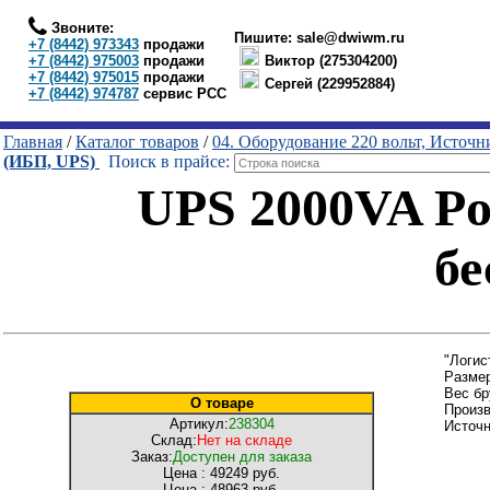
Звоните:
Пишите:
sale@dwiwm.ru
+7 (8442) 973343
продажи
+7 (8442) 975003
продажи
Виктор (275304200)
+7 (8442) 975015
продажи
Сергей (229952884)
+7 (8442) 974787
сервис РСС
Главная
/
Каталог товаров
/
04. Оборудование 220 вольт, Источ
(ИБП, UPS)
Поиск в прайсе:
UPS 2000VA P
бе
"Логис
Размер
Вес бр
О товаре
Произ
Артикул:
238304
Источ
Склад:
Нет на складе
Заказ:
Доступен для заказа
Цена :
49249 руб.
Цена :
48963 руб.