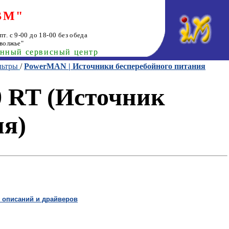
ВМ"
т. с 9-00 до 18-00 без обеда
волжье"
анный сервисный центр
льтры
/
PowerMAN | Источники бесперебойного питания
 RT (Источник
ия)
 описаний и драйверов