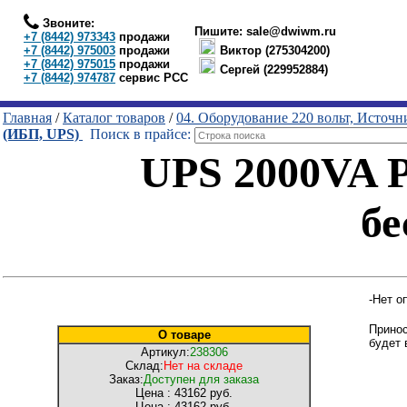
Звоните:
Пишите:
sale@dwiwm.ru
+7 (8442) 973343
продажи
+7 (8442) 975003
продажи
Виктор (275304200)
+7 (8442) 975015
продажи
Сергей (229952884)
+7 (8442) 974787
сервис РСС
Главная
/
Каталог товаров
/
04. Оборудование 220 вольт, Источ
(ИБП, UPS)
Поиск в прайсе:
UPS 2000VA 
бе
-Нет о
Принос
О товаре
будет 
Артикул:
238306
Склад:
Нет на складе
Заказ:
Доступен для заказа
Цена :
43162 руб.
Цена :
43162 руб.