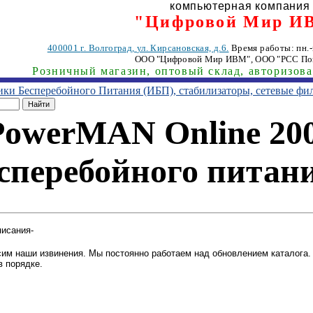
компьютерная компания
"Цифровой Мир И
400001
г. Волгоград
,
ул. Кирсановская, д.6.
Время работы: пн.-п
ООО "Цифровой Мир ИВМ"
, ООО "РСС По
Розничный магазин, оптовый склад, авторизов
ники Бесперебойного Питания (ИБП), стабилизаторы, сетевые фи
PowerMAN Online 200
сперебойного питан
писания-
им наши извинения. Мы постоянно работаем над обновлением каталога. 
в порядке.