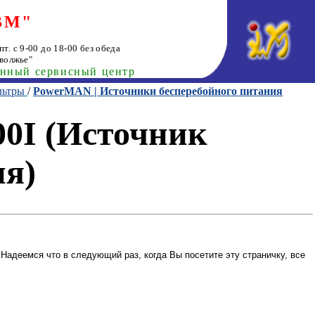
ВМ"
т. с 9-00 до 18-00 без обеда
волжье"
анный сервисный центр
льтры
/
PowerMAN | Источники бесперебойного питания
0I (Источник
ия)
Надеемся что в следующий раз, когда Вы посетите эту страничку, все