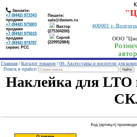
Звоните:
"Ц
+7 (8442) 973343
Пишите:
продажи
sale@dwiwm.ru
+7 (8442) 975003
400001
г. Волгогр
Виктор
продажи
(275304200)
+7 (8442) 975015
Сергей
ООО "Ци
продажи
(229952884)
+7 (8442) 974787
Рознич
сервис РСС
авто
Главная
/
Каталог товаров
/
09. Аксессуары и носители для ком
Поиск в прайсе:
Наклейка для LTO
СК
Код (артикул) произво
О товаре