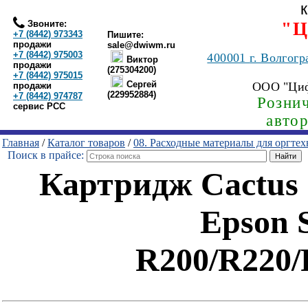
Звоните:
"Ц
+7 (8442) 973343
Пишите:
продажи
sale@dwiwm.ru
+7 (8442) 975003
400001
г. Волгогр
Виктор
продажи
(275304200)
+7 (8442) 975015
Сергей
ООО "Ци
продажи
(229952884)
+7 (8442) 974787
Рознич
сервис РСС
авто
Главная
/
Каталог товаров
/
08. Расходные материалы для оргте
Поиск в прайсе:
Картридж Cactus
Epson S
R200/R220/