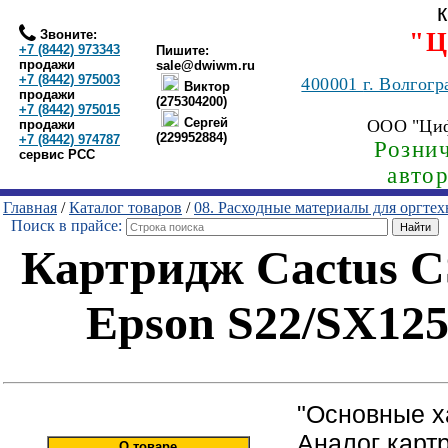
Звоните:
"Ц
+7 (8442) 973343
Пишите:
продажи
sale@dwiwm.ru
+7 (8442) 975003
400001
г. Волгогр
Виктор
продажи
(275304200)
+7 (8442) 975015
Сергей
ООО "Ци
продажи
(229952884)
+7 (8442) 974787
Рознич
сервис РСС
авто
Главная
/
Каталог товаров
/
08. Расходные материалы для оргте
Поиск в прайсе:
Картридж Cactus C
Epson S22/SX12
"Основные х
Аналог карт
О товаре