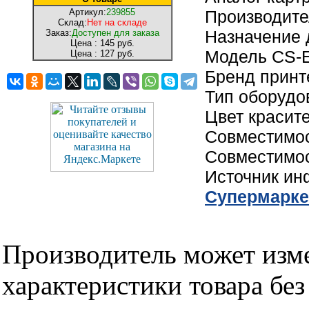
Артикул:
239855
Производит
Склад:
Нет на складе
Назначение 
Заказ:
Доступен для заказа
Цена :
145 руб.
Модель CS-
Цена :
127 руб.
Бренд принт
Тип оборудо
Цвет красит
Совместимо
Совместимос
Источник и
Cупермарке
Производитель может изме
характеристики товара бе