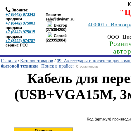
Звоните:
"Ц
+7 (8442) 973343
Пишите:
продажи
sale@dwiwm.ru
+7 (8442) 975003
400001
г. Волгогр
Виктор
продажи
(275304200)
+7 (8442) 975015
Сергей
ООО "Ци
продажи
(229952884)
+7 (8442) 974787
Рознич
сервис РСС
авто
Главная
/
Каталог товаров
/
09. Аксессуары и носители для ком
бытовой техники
Поиск в прайсе:
Кабель для пер
(USB+VGA15M, 3м
Код (артикул) производ
О товаре