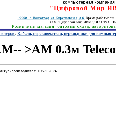
компьютерная компания
"Цифровой Мир И
400001
г. Волгоград
,
ул. Кирсановская, д.6.
Время работы: пн.-п
ООО "Цифровой Мир ИВМ"
, ООО "РСС По
Розничный магазин, оптовый склад, авторизов
пьютеров
/
Кабели, переключатели, переходники для компьюте
M-- >AM 0.3м Telec
ртикул) производителя: TUS715-0.3м