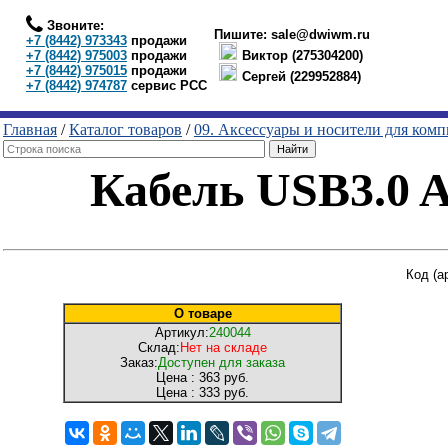
Звоните:
Пишите:
sale@dwiwm.ru
+7 (8442) 973343
продажи
+7 (8442) 975003
продажи
Виктор (275304200)
+7 (8442) 975015
продажи
Сергей (229952884)
+7 (8442) 974787
сервис РСС
Главная
/
Каталог товаров
/
09. Аксессуары и носители для ком
Кабель USB3.0 A
Код (а
О товаре
Артикул:
240044
Склад:
Нет на складе
Заказ:
Доступен для заказа
Цена :
363 руб.
Цена :
333 руб.