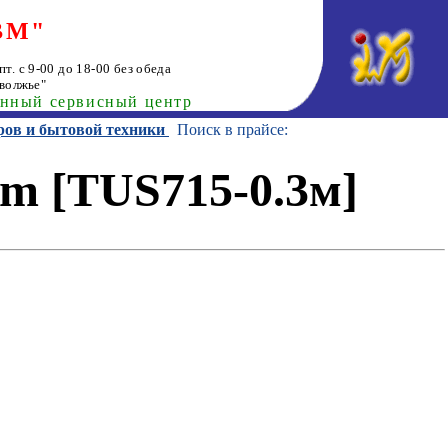
ВМ"
т. с 9-00 до 18-00 без обеда
волжье"
анный сервисный центр
ров и бытовой техники
Поиск в прайсе:
om [TUS715-0.3м]