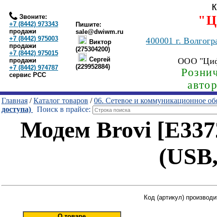
Звоните:
"Ц
+7 (8442) 973343
Пишите:
продажи
sale@dwiwm.ru
+7 (8442) 975003
400001
г. Волгогр
Виктор
продажи
(275304200)
+7 (8442) 975015
Сергей
ООО "Ци
продажи
(229952884)
+7 (8442) 974787
Рознич
сервис РСС
авто
Главная
/
Каталог товаров
/
06. Сетевое и коммуникационное об
доступа)
Поиск в прайсе:
Модем Brovi [E337
(USB,
Код (артикул) производи
О товаре