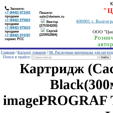
Звоните:
"Ц
+7 (8442) 973343
Пишите:
продажи
sale@dwiwm.ru
+7 (8442) 975003
400001
г. Волгогр
Виктор
продажи
(275304200)
+7 (8442) 975015
Сергей
ООО "Ци
продажи
(229952884)
+7 (8442) 974787
Рознич
сервис РСС
авто
Главная
/
Каталог товаров
/
08. Расходные материалы для оргте
Поиск в прайсе:
Картридж (Cac
Black(30
imagePROGRAF 