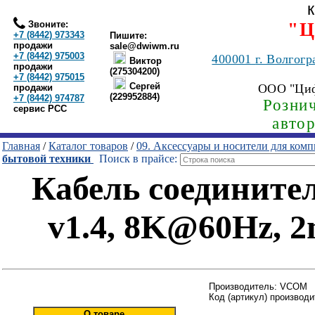
Звоните:
"Ц
+7 (8442) 973343
Пишите:
продажи
sale@dwiwm.ru
+7 (8442) 975003
400001
г. Волгогр
Виктор
продажи
(275304200)
+7 (8442) 975015
Сергей
ООО "Ци
продажи
(229952884)
+7 (8442) 974787
Рознич
сервис РСС
авто
Главная
/
Каталог товаров
/
09. Аксессуары и носители для ком
бытовой техники
Поиск в прайсе:
Кабель соединит
v1.4, 8K@60Hz,
Производитель: VCOM
Код (артикул) производ
О товаре