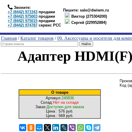
Звоните:
Пишите:
sale@dwiwm.ru
+7 (8442) 973343
продажи
+7 (8442) 975003
продажи
Виктор (275304200)
+7 (8442) 975015
продажи
Сергей (229952884)
+7 (8442) 974787
сервис РСС
Главная
/
Каталог товаров
/
09. Аксессуары и носители для ком
Адаптер HDMI(F)
Произ
Код (а
О товаре
Артикул:
240836
Склад:
Нет на складе
Заказ:
Доступен для заказа
Цена :
576 руб.
Цена :
569 руб.