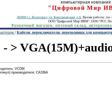
компьютерная компания
"Цифровой Мир И
400001
г. Волгоград
,
ул. Кирсановская, д.6.
Время работы: пн.-п
ООО "Цифровой Мир ИВМ"
, ООО "РСС По
Розничный магазин, оптовый склад, авторизов
пьютеров
/
Кабели, переключатели, переходники для компьюте
 - > VGA(15M)+aud
водитель: VCOM
ртикул) производителя: CA336A