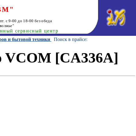
ВМ"
т. с 9-00 до 18-00 без обеда
волжье"
анный сервисный центр
ров и бытовой техники
Поиск в прайсе:
io VCOM [CA336A]