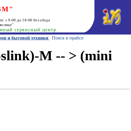
ВМ"
т. с 9-00 до 18-00 без обеда
волжье"
анный сервисный центр
ров и бытовой техники
Поиск в прайсе:
ink)-M -- > (mini