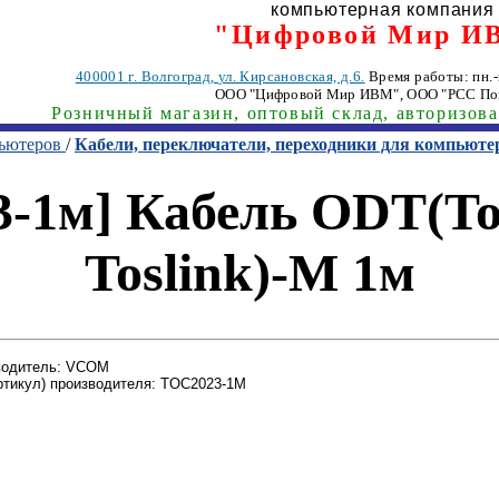
компьютерная компания
"Цифровой Мир И
400001
г. Волгоград
,
ул. Кирсановская, д.6.
Время работы: пн.-п
ООО "Цифровой Мир ИВМ"
, ООО "РСС По
Розничный магазин, оптовый склад, авторизов
пьютеров
/
Кабели, переключатели, переходники для компьюте
-1м] Кабель ODT(Tosl
Toslink)-M 1м
водитель: VCOM
ртикул) производителя: TOC2023-1M