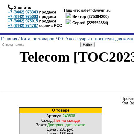
Звоните:
Пишите:
sale@dwiwm.ru
+7 (8442) 973343
продажи
+7 (8442) 975003
продажи
Виктор (275304200)
+7 (8442) 975015
продажи
Сергей (229952884)
+7 (8442) 974787
сервис РСС
Главная
/
Каталог товаров
/
09. Аксессуары и носители для ком
Telecom [TOC2023
Произ
Код (а
О товаре
Артикул:
240838
Склад:
Нет на складе
Заказ:
Доступен для заказа
Цена :
201 руб.
Цена :
185 руб.