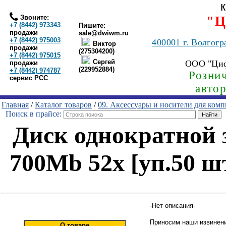
Звоните:
"Ц
+7 (8442) 973343
Пишите:
продажи
sale@dwiwm.ru
+7 (8442) 975003
400001
г. Волгогр
Виктор
продажи
(275304200)
+7 (8442) 975015
Сергей
ООО "Ци
продажи
(229952884)
+7 (8442) 974787
Рознич
сервис РСС
авто
Главная
/
Каталог товаров
/
09. Аксессуары и носители для ком
Поиск в прайсе:
Диск однократной 
700Mb 52x [уп.50 ш
-Нет описания-
Приносим наши извинени
О товаре