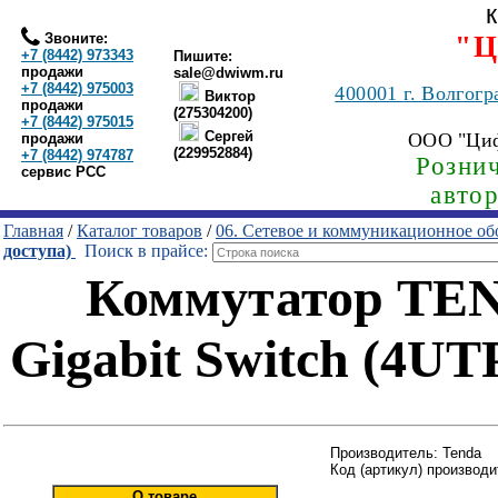
Звоните:
"Ц
+7 (8442) 973343
Пишите:
продажи
sale@dwiwm.ru
+7 (8442) 975003
400001
г. Волгогр
Виктор
продажи
(275304200)
+7 (8442) 975015
Сергей
ООО "Ци
продажи
(229952884)
+7 (8442) 974787
Рознич
сервис РСС
авто
Главная
/
Каталог товаров
/
06. Сетевое и коммуникационное об
доступа)
Поиск в прайсе:
Коммутатор TEN
Gigabit Switch (4U
Производитель: Tenda
Код (артикул) производ
О товаре