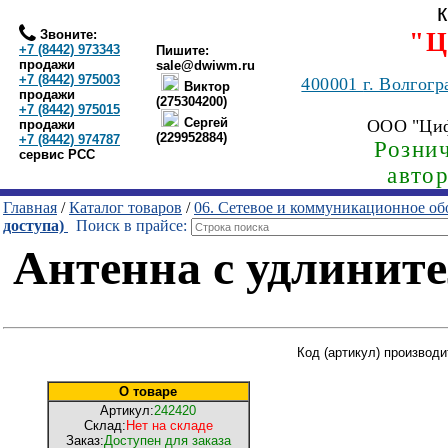
Звоните:
"Ц
+7 (8442) 973343
Пишите:
продажи
sale@dwiwm.ru
+7 (8442) 975003
400001
г. Волгогр
Виктор
продажи
(275304200)
+7 (8442) 975015
Сергей
ООО "Ци
продажи
(229952884)
+7 (8442) 974787
Рознич
сервис РСС
авто
Главная
/
Каталог товаров
/
06. Сетевое и коммуникационное об
доступа)
Поиск в прайсе:
Антенна с удлините
Код (артикул) производи
О товаре
Артикул:
242420
Склад:
Нет на складе
Заказ:
Доступен для заказа