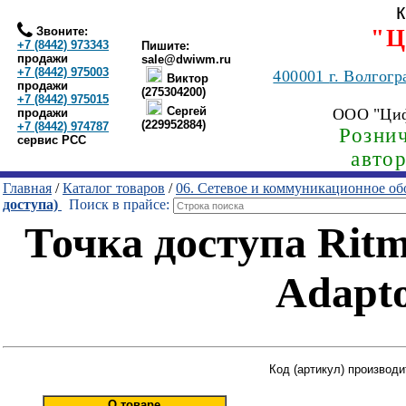
Звоните:
"Ц
+7 (8442) 973343
Пишите:
продажи
sale@dwiwm.ru
+7 (8442) 975003
400001
г. Волгогр
Виктор
продажи
(275304200)
+7 (8442) 975015
Сергей
ООО "Ци
продажи
(229952884)
+7 (8442) 974787
Рознич
сервис РСС
авто
Главная
/
Каталог товаров
/
06. Сетевое и коммуникационное об
доступа)
Поиск в прайсе:
Точка доступа Rit
Adapto
Код (артикул) производ
О товаре