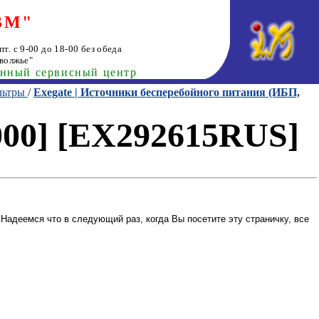
ВМ"
т. с 9-00 до 18-00 без обеда
волжье"
анный сервисный центр
льтры
/
Exegate | Источники бесперебойного питания (ИБП,
000] [EX292615RUS]
Надеемся что в следующий раз, когда Вы посетите эту страничку, все