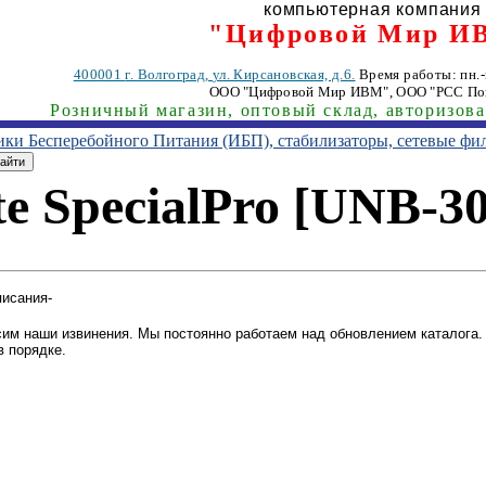
компьютерная компания
"Цифровой Мир И
400001
г. Волгоград
,
ул. Кирсановская, д.6.
Время работы: пн.-п
ООО "Цифровой Мир ИВМ"
, ООО "РСС По
Розничный магазин, оптовый склад, авторизов
ники Бесперебойного Питания (ИБП), стабилизаторы, сетевые фи
e SpecialPro [UNB-3
писания-
им наши извинения. Мы постоянно работаем над обновлением каталога. 
в порядке.