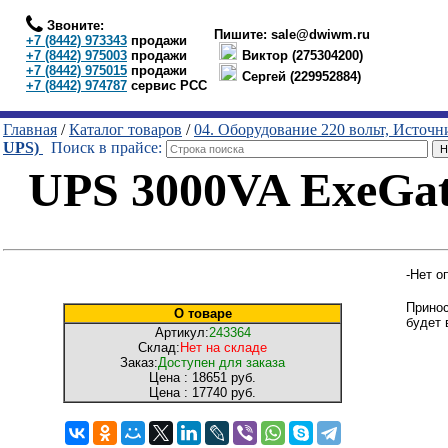
Звоните:
Пишите:
sale@dwiwm.ru
+7 (8442) 973343
продажи
+7 (8442) 975003
продажи
Виктор (275304200)
+7 (8442) 975015
продажи
Сергей (229952884)
+7 (8442) 974787
сервис РСС
Главная
/
Каталог товаров
/
04. Оборудование 220 вольт, Источ
UPS)
Поиск в прайсе:
UPS 3000VA ExeGat
-Нет о
Принос
О товаре
будет 
Артикул:
243364
Склад:
Нет на складе
Заказ:
Доступен для заказа
Цена :
18651 руб.
Цена :
17740 руб.