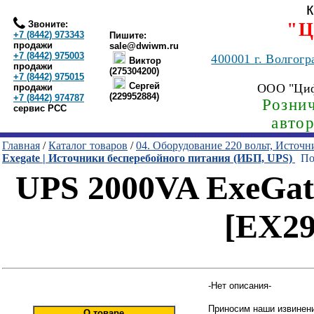
Звоните:
"Ц
+7 (8442) 973343
Пишите:
продажи
sale@dwiwm.ru
+7 (8442) 975003
400001
г. Волгогр
Виктор
продажи
(275304200)
+7 (8442) 975015
Сергей
ООО "Ци
продажи
(229952884)
+7 (8442) 974787
Рознич
сервис РСС
авто
Главная
/
Каталог товаров
/
04. Оборудование 220 вольт, Источ
Exegate | Источники бесперебойного питания (ИБП, UPS)
Пои
UPS 2000VA ExeGate
[EX2
-Нет описания-
Приносим наши извинени
О товаре