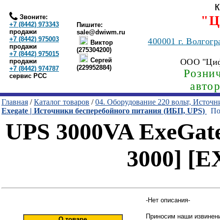
Звоните:
"Ц
+7 (8442) 973343
Пишите:
продажи
sale@dwiwm.ru
+7 (8442) 975003
400001
г. Волгогр
Виктор
продажи
(275304200)
+7 (8442) 975015
Сергей
ООО "Ци
продажи
(229952884)
+7 (8442) 974787
Рознич
сервис РСС
авто
Главная
/
Каталог товаров
/
04. Оборудование 220 вольт, Источ
Exegate | Источники бесперебойного питания (ИБП, UPS)
Пои
UPS 3000VA ExeGate
3000] [
-Нет описания-
Приносим наши извинени
О товаре