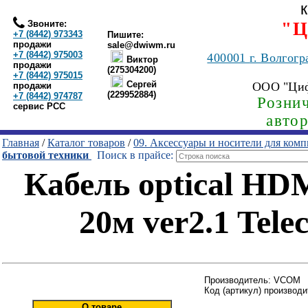
Звоните:
"Ц
+7 (8442) 973343
Пишите:
продажи
sale@dwiwm.ru
+7 (8442) 975003
400001
г. Волгогр
Виктор
продажи
(275304200)
+7 (8442) 975015
Сергей
ООО "Ци
продажи
(229952884)
+7 (8442) 974787
Рознич
сервис РСС
авто
Главная
/
Каталог товаров
/
09. Аксессуары и носители для ком
бытовой техники
Поиск в прайсе:
Кабель optical HD
20м ver2.1 Tel
Производитель: VCOM
Код (артикул) производ
О товаре