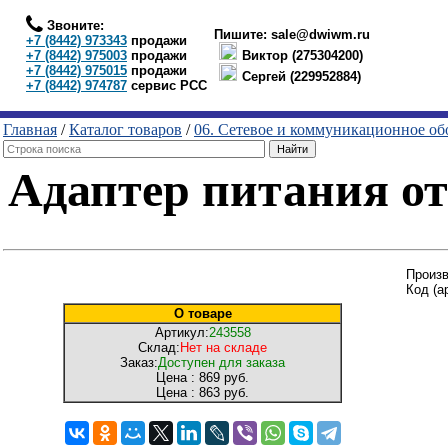
Звоните:
Пишите:
sale@dwiwm.ru
+7 (8442) 973343
продажи
+7 (8442) 975003
продажи
Виктор (275304200)
+7 (8442) 975015
продажи
Сергей (229952884)
+7 (8442) 974787
сервис РСС
Главная
/
Каталог товаров
/
06. Сетевое и коммуникационное об
Адаптер питания от 
Произв
Код (а
О товаре
Артикул:
243558
Склад:
Нет на складе
Заказ:
Доступен для заказа
Цена :
869 руб.
Цена :
863 руб.