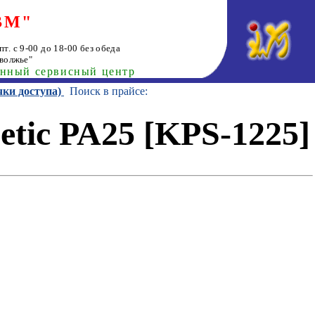
ВМ"
т. с 9-00 до 18-00 без обеда
волжье"
анный сервисный центр
чки доступа)
Поиск в прайсе:
etic PA25 [KPS-1225]