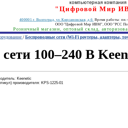
компьютерная компания
"Цифровой Мир И
400001
г. Волгоград
,
ул. Кирсановская, д.6.
Время работы: пн.-п
ООО "Цифровой Мир ИВМ"
, ООО "РСС По
Розничный магазин, оптовый склад, авторизов
орудование
/
Беспроводные сети (Wi-Fi роутеры, адаптеры, то
сети 100–240 В Keen
одитель: Keenetic
ртикул) производителя: KPS-1225-01