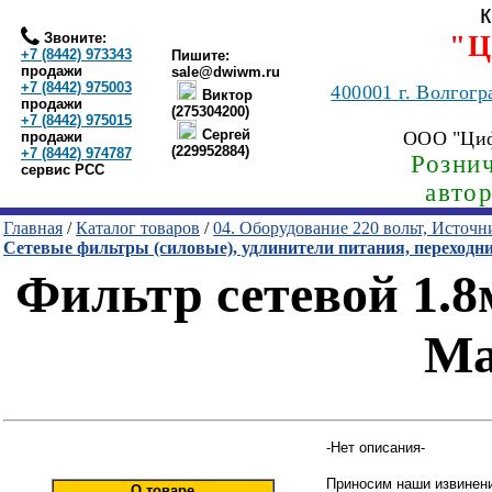
Звоните:
"Ц
+7 (8442) 973343
Пишите:
продажи
sale@dwiwm.ru
+7 (8442) 975003
400001
г. Волгогр
Виктор
продажи
(275304200)
+7 (8442) 975015
Сергей
ООО "Ци
продажи
(229952884)
+7 (8442) 974787
Рознич
сервис РСС
авто
Главная
/
Каталог товаров
/
04. Оборудование 220 вольт, Источ
Сетевые фильтры (силовые), удлинители питания, переходн
Фильтр сетевой 1.8м 
Ma
-Нет описания-
Приносим наши извинени
О товаре