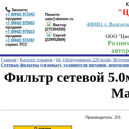
Звоните:
"Ц
+7 (8442) 973343
Пишите:
продажи
sale@dwiwm.ru
+7 (8442) 975003
400001
г. Волгогр
Виктор
продажи
(275304200)
+7 (8442) 975015
Сергей
ООО "Ци
продажи
(229952884)
+7 (8442) 974787
Рознич
сервис РСС
авто
Главная
/
Каталог товаров
/
04. Оборудование 220 вольт, Источ
Сетевые фильтры (силовые), удлинители питания, переходн
Фильтр сетевой 5.0м 
Ma
Производитель: ZIS
О товаре