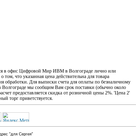
ься в офис Цифровой Мир ИВМ в Волгограде лично или
о том, что указанная цена действительна для товара
ия обработки. Для выписки счета для оплаты по безналичному
 в Волгограде мы сообщим Вам срок поставки (обычно около
счет предоставляется скидка от розничной цены 2%. 'Цена 2'
ый торг приветствуется.
дрес "для Сергея"