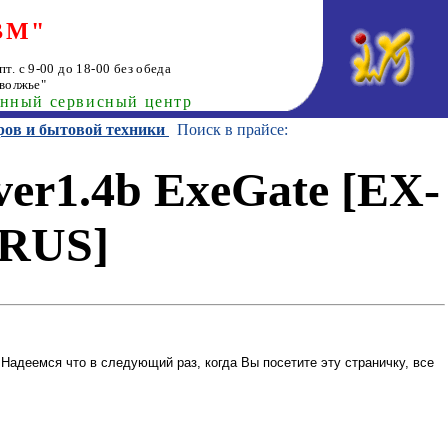
ВМ"
т. с 9-00 до 18-00 без обеда
волжье"
анный сервисный центр
ров и бытовой техники
Поиск в прайсе:
er1.4b ExeGate [EX-
2RUS]
Надеемся что в следующий раз, когда Вы посетите эту страничку, все