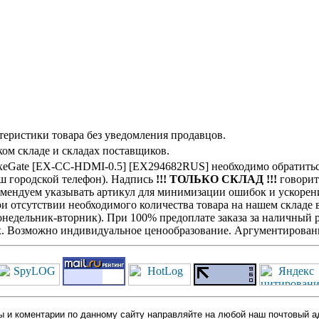
теристики товара без уведомления продавцов.
ом складе и складах поставщиков.
ExeGate [EX-CC-HDMI-0.5] [EX294682RUS] необходимо обратит
аш городской телефон). Надпись
!!! ТОЛЬКО СКЛАД !!!
говорит 
комендуем указывать артикул для минимизации ошибок и ускорен
При отсутствии необходимого количества товара на нашем складе
недельник-вторник). При 100% предоплате заказа за наличный ра
х. Возможно индивидуальное ценообразование. Аргументированн
 и коментарии по данному сайту направляйте на любой наш почтовый а