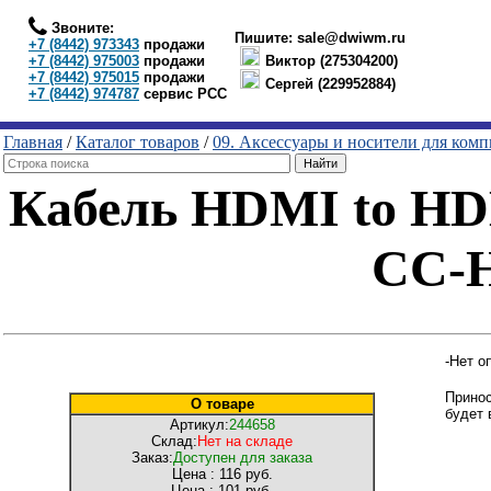
Звоните:
Пишите:
sale@dwiwm.ru
+7 (8442) 973343
продажи
+7 (8442) 975003
продажи
Виктор (275304200)
+7 (8442) 975015
продажи
Сергей (229952884)
+7 (8442) 974787
сервис РСС
Главная
/
Каталог товаров
/
09. Аксессуары и носители для ком
Кабель HDMI to HDM
CC-H
-Нет о
Принос
О товаре
будет 
Артикул:
244658
Склад:
Нет на складе
Заказ:
Доступен для заказа
Цена :
116 руб.
Цена :
101 руб.