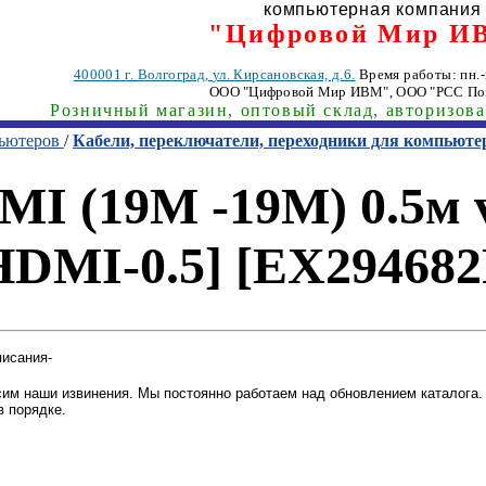
компьютерная компания
"Цифровой Мир И
400001
г. Волгоград
,
ул. Кирсановская, д.6.
Время работы: пн.-п
ООО "Цифровой Мир ИВМ"
, ООО "РСС По
Розничный магазин, оптовый склад, авторизов
пьютеров
/
Кабели, переключатели, переходники для компьюте
I (19M -19M) 0.5м v
DMI-0.5] [EX29468
писания-
им наши извинения. Мы постоянно работаем над обновлением каталога. 
в порядке.