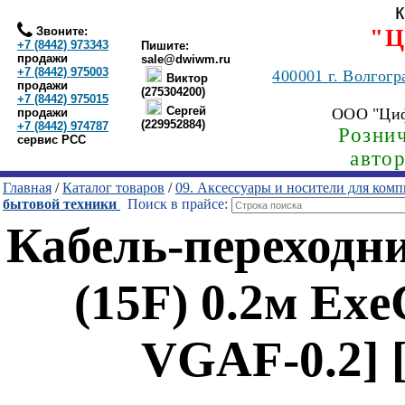
Звоните:
"Ц
+7 (8442) 973343
Пишите:
продажи
sale@dwiwm.ru
+7 (8442) 975003
400001
г. Волгогр
Виктор
продажи
(275304200)
+7 (8442) 975015
Сергей
ООО "Ци
продажи
(229952884)
+7 (8442) 974787
Рознич
сервис РСС
авто
Главная
/
Каталог товаров
/
09. Аксессуары и носители для ком
бытовой техники
Поиск в прайсе:
Кабель-переходн
(15F) 0.2м Ex
VGAF-0.2] 