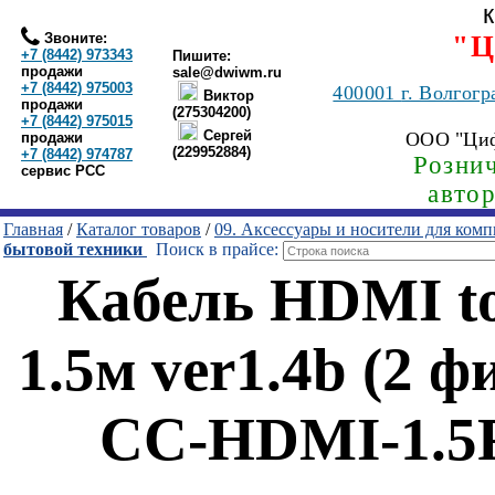
Звоните:
"Ц
+7 (8442) 973343
Пишите:
продажи
sale@dwiwm.ru
+7 (8442) 975003
400001
г. Волгогр
Виктор
продажи
(275304200)
+7 (8442) 975015
Сергей
ООО "Ци
продажи
(229952884)
+7 (8442) 974787
Рознич
сервис РСС
авто
Главная
/
Каталог товаров
/
09. Аксессуары и носители для ком
бытовой техники
Поиск в прайсе:
Кабель HDMI t
1.5м ver1.4b (2 
CC-HDMI-1.5F