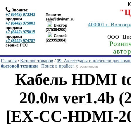
Звоните:
"Ц
+7 (8442) 973343
Пишите:
продажи
sale@dwiwm.ru
+7 (8442) 975003
400001
г. Волгогр
Виктор
продажи
(275304200)
+7 (8442) 975015
Сергей
ООО "Ци
продажи
(229952884)
+7 (8442) 974787
Рознич
сервис РСС
авто
Главная
/
Каталог товаров
/
09. Аксессуары и носители для ком
бытовой техники
Поиск в прайсе:
Кабель HDMI t
20.0м ver1.4b 
[EX-CC-HDMI-20