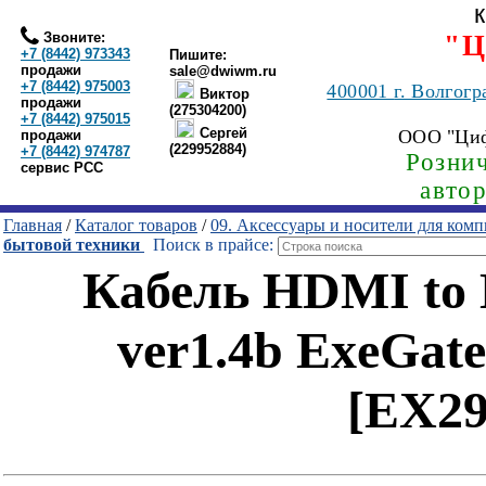
Звоните:
"Ц
+7 (8442) 973343
Пишите:
продажи
sale@dwiwm.ru
+7 (8442) 975003
400001
г. Волгогр
Виктор
продажи
(275304200)
+7 (8442) 975015
Сергей
ООО "Ци
продажи
(229952884)
+7 (8442) 974787
Рознич
сервис РСС
авто
Главная
/
Каталог товаров
/
09. Аксессуары и носители для ком
бытовой техники
Поиск в прайсе:
Кабель HDMI to
ver1.4b ExeGat
[EX2