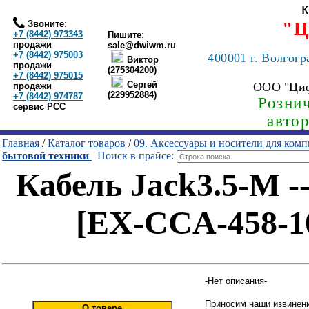
Звоните:
"Ц
+7 (8442) 973343
Пишите:
продажи
sale@dwiwm.ru
+7 (8442) 975003
400001
г. Волгогр
Виктор
продажи
(275304200)
+7 (8442) 975015
Сергей
ООО "Ци
продажи
(229952884)
+7 (8442) 974787
Рознич
сервис РСС
авто
Главная
/
Каталог товаров
/
09. Аксессуары и носители для ком
бытовой техники
Поиск в прайсе:
Кабель Jack3.5-M -
[EX-CCA-458-1
-Нет описания-
Приносим наши извинени
О товаре