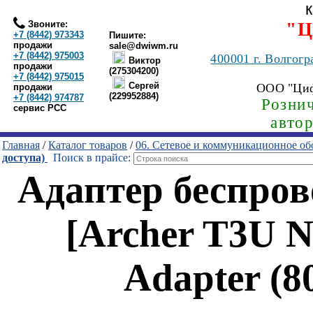
Звоните:
"Ц
+7 (8442) 973343
Пишите:
продажи
sale@dwiwm.ru
+7 (8442) 975003
400001
г. Волгогр
Виктор
продажи
(275304200)
+7 (8442) 975015
Сергей
ООО "Ци
продажи
(229952884)
+7 (8442) 974787
Рознич
сервис РСС
авто
Главная
/
Каталог товаров
/
06. Сетевое и коммуникационное об
доступа)
Поиск в прайсе:
Адаптер беспро
[Archer T3U N
Adapter (80