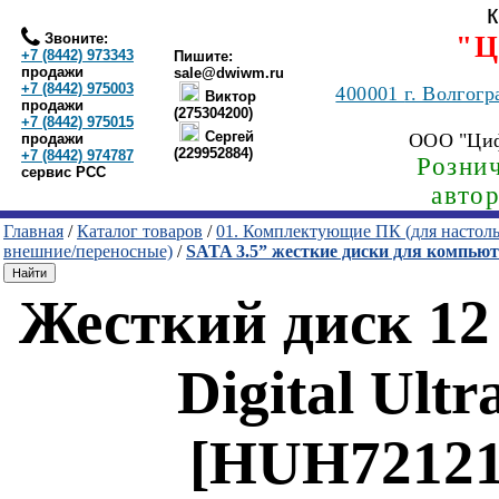
Звоните:
"Ц
+7 (8442) 973343
Пишите:
продажи
sale@dwiwm.ru
+7 (8442) 975003
400001
г. Волгогр
Виктор
продажи
(275304200)
+7 (8442) 975015
Сергей
ООО "Ци
продажи
(229952884)
+7 (8442) 974787
Рознич
сервис РСС
авто
Главная
/
Каталог товаров
/
01. Комплектующие ПК (для настол
внешние/переносные)
/
SATA 3.5” жесткие диски для компью
Жесткий диск 12
Digital Ult
[HUH72121