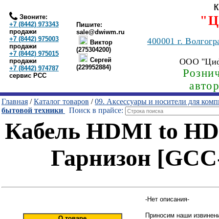
Звоните:
"Ц
+7 (8442) 973343
Пишите:
продажи
sale@dwiwm.ru
+7 (8442) 975003
400001
г. Волгогр
Виктор
продажи
(275304200)
+7 (8442) 975015
Сергей
ООО "Ци
продажи
(229952884)
+7 (8442) 974787
Рознич
сервис РСС
авто
Главная
/
Каталог товаров
/
09. Аксессуары и носители для ком
бытовой техники
Поиск в прайсе:
Кабель HDMI to HDM
Гарнизон [GC
-Нет описания-
Приносим наши извинени
О товаре