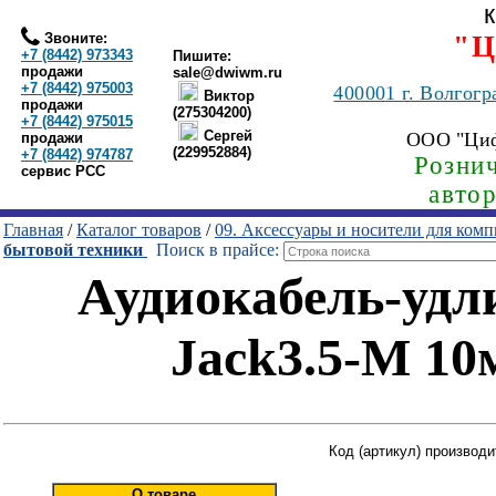
Звоните:
"Ц
+7 (8442) 973343
Пишите:
продажи
sale@dwiwm.ru
+7 (8442) 975003
400001
г. Волгогр
Виктор
продажи
(275304200)
+7 (8442) 975015
Сергей
ООО "Ци
продажи
(229952884)
+7 (8442) 974787
Рознич
сервис РСС
авто
Главная
/
Каталог товаров
/
09. Аксессуары и носители для ком
бытовой техники
Поиск в прайсе:
Аудиокабель-удли
Jack3.5-M 10м
Код (артикул) производи
О товаре