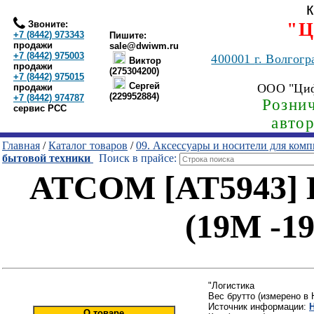
Звоните:
"Ц
+7 (8442) 973343
Пишите:
продажи
sale@dwiwm.ru
+7 (8442) 975003
400001
г. Волгогр
Виктор
продажи
(275304200)
+7 (8442) 975015
Сергей
ООО "Ци
продажи
(229952884)
+7 (8442) 974787
Рознич
сервис РСС
авто
Главная
/
Каталог товаров
/
09. Аксессуары и носители для ком
бытовой техники
Поиск в прайсе:
ATCOM [AT5943] 
(19M -19
"Логистика
Вес брутто (измерено в 
Источник информации:
О товаре