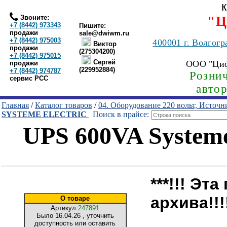
Звоните:
"Ц
+7 (8442) 973343
Пишите:
продажи
sale@dwiwm.ru
+7 (8442) 975003
400001
г. Волгогр
Виктор
продажи
(275304200)
+7 (8442) 975015
Сергей
ООО "Ци
продажи
(229952884)
+7 (8442) 974787
Рознич
сервис РСС
авто
Главная
/
Каталог товаров
/
04. Оборудование 220 вольт, Источ
SYSTEME ELECTRIC
Поиск в прайсе:
UPS 600VA Systeme
***!!! Эт
архива!!!!
О товаре
Артикул:
247891
Было
16.04.26
, уточнить
доступность или оставить