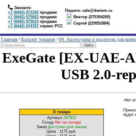
Звоните:
Пишите:
sale@dwiwm.ru
+7 (8442) 973343
продажи
+7 (8442) 975003
продажи
Виктор (275304200)
+7 (8442) 975015
продажи
Сергей (229952884)
+7 (8442) 974787
сервис РСС
Главная
/
Каталог товаров
/
09. Аксессуары и носители для ком
ExeGate [EX-UAE-A
USB 2.0-re
-Нет о
Принос
О товаре
будет 
Артикул:
247932
Склад:
Нет на складе
Заказ:
Доступен для заказа
Цена :
1175 руб.
Цена :
1121 руб.