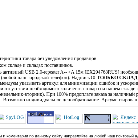
теристики товара без уведомления продавцов.
ом складе и складах поставщиков.
 активный USB 2.0-repeater A-- >A 15м [EX294768RUS] необхо
с (любой наш городской телефон). Надпись
!!! ТОЛЬКО СКЛАД !
комендуем указывать артикул для минимизации ошибок и ускорен
При отсутствии необходимого количества товара на нашем складе
недельник-вторник). При 100% предоплате заказа за наличный ра
х. Возможно индивидуальное ценообразование. Аргументированн
 и коментарии по данному сайту направляйте на любой наш почтовый а