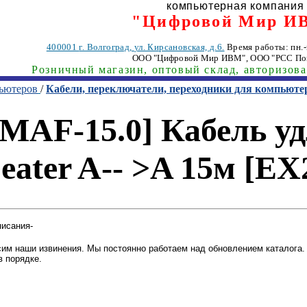
компьютерная компания
"Цифровой Мир И
400001
г. Волгоград
,
ул. Кирсановская, д.6.
Время работы: пн.-п
ООО "Цифровой Мир ИВМ"
, ООО "РСС По
Розничный магазин, оптовый склад, авторизов
пьютеров
/
Кабели, переключатели, переходники для компьюте
MAF-15.0] Кабель у
peater A-- >A 15м [E
писания-
им наши извинения. Мы постоянно работаем над обновлением каталога. 
в порядке.