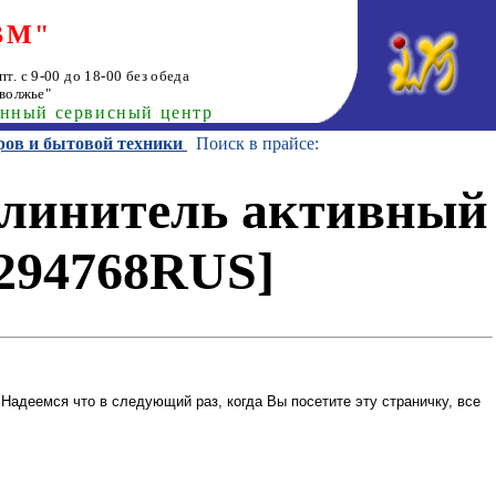
ВМ"
т. с 9-00 до 18-00 без обеда
волжье"
анный сервисный центр
ров и бытовой техники
Поиск в прайсе:
длинитель активный
X294768RUS]
Надеемся что в следующий раз, когда Вы посетите эту страничку, все