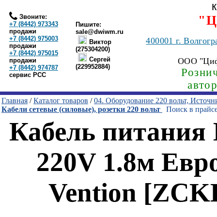
Звоните:
"Ц
+7 (8442) 973343
Пишите:
продажи
sale@dwiwm.ru
+7 (8442) 975003
400001
г. Волгогр
Виктор
продажи
(275304200)
+7 (8442) 975015
Сергей
ООО "Ци
продажи
(229952884)
+7 (8442) 974787
Рознич
сервис РСС
авто
Главная
/
Каталог товаров
/
04. Оборудование 220 вольт, Источ
Кабели сетевые (силовые), розетки 220 вольт
Поиск в прайс
Кабель питания 
220V 1.8м Евр
Vention [ZCK